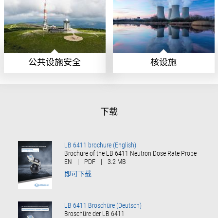
公共设施安全
核设施
下载
LB 6411 brochure (English)
Brochure of the LB 6411 Neutron Dose Rate Probe
EN
|
PDF
|
3.2 MB
即可下载
LB 6411 Broschüre (Deutsch)
Broschüre der LB 6411