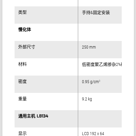
类型
类型
手持&固定安装
慢化体
慢化体
外部尺寸
外部尺寸
250 mm
材料
材料
低密度聚乙烯掺杂2%碳
密度
密度
0.95 g/cm
3
重量
重量
9.2 kg
通用主机 LB134
通用主机 LB134
显示
显示
LCD 192 x 64