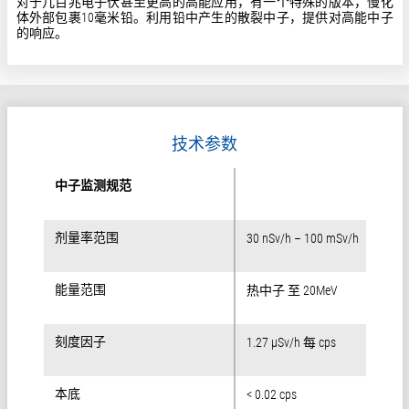
对于几百兆电子伏甚至更高的高能应用，有一个特殊的版本，慢化
体外部包裹10毫米铅。利用铅中产生的散裂中子，提供对高能中子
的响应。
技术参数
中子监测规范
中子监测规范
剂量率范围
剂量率范围
30 nSv/h – 100 mSv/h
能量范围
能量范围
热中子 至 20MeV
刻度因子
刻度因子
1.27 µSv/h 每 cps
本底
本底
< 0.02 cps