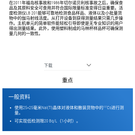
在2011年福岛核事故和1986年切尔诺贝利核事故之后，确保食
品及其原料安全可食用并符合国际限量标准变得日益重要。活
度检测仪LB 201能够可靠地检测食品样品、液体以及小批量货
物中的伽马射线活度。从打开设备到获得测量结果只需几步操
作。主机单元的简单软件能轻松引导即使是无专业知识的用户
得出测量结果。此外，使用塑料制成的马林杯样品杯可确保测
量几何的一致性。
下载
重点
一般资料
使用25×25毫米NaI(TI)晶体对液体和散装货物中的
Cs进行测
137
量。
可实现低检测限20 Bq/L（1小时）。