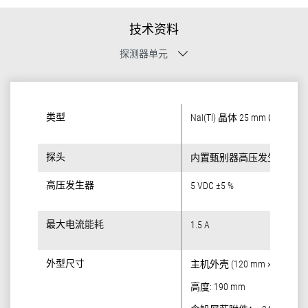
技术资料
探测器单元
类型
类型
NaI(Tl) 晶体 25 mm Ø x 25 m
探头
探头
内置甄别器高压发生器
高压发生器
高压发生器
5 VDC ±5 %
最大电流
最大电流
能耗
能耗
1.5 A
外型尺寸
外型尺寸
主机外壳 (120 mm × 120 mm)
高度: 190 mm