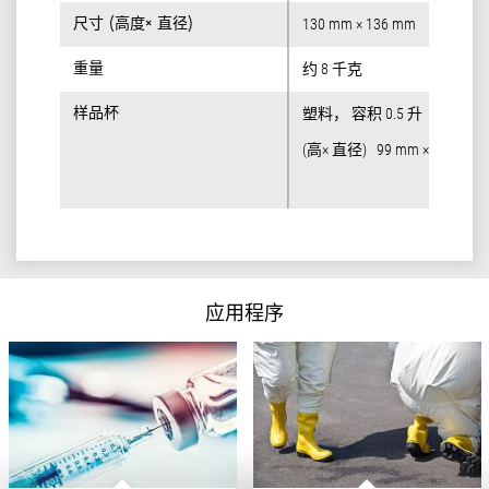
尺寸 (高度× 直径)
尺寸 (高度× 直径)
130 mm × 136 mm
重量
重量
约 8 千克
样品杯
样品杯
塑料， 容积 0.5 升
(高× 直径) 99 mm × 114 mm
应用程序