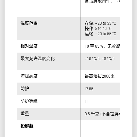
含铅屏蔽附件：: 240 mm
温度范围
温度范围
存储: –20 to 55 °C
操作: 5 to 40 °C
运输: –20 to 55 °C
相对湿度
相对湿度
10 至 85 %，无冷凝
最大允许
最大允许
温度变化
温度变化
+10 °C/h, –8 °C/h
海拔高度
海拔高度
最高海拔2000米
防护
防护
IP 55
防护等级
防护等级
III
重量
重量
0.8 千克 (不含铅屏蔽)
铅屏蔽
铅屏蔽