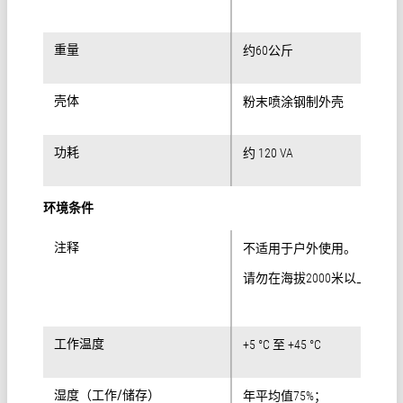
重量
重量
约60公斤
壳体
壳体
粉末喷涂钢制外壳
功耗
功耗
约 120 VA
环境条件
注释
注释
不适用于户外使用。
请勿在海拔2000米以上使用
工作温度
工作温度
+5 °C 至 +45 °C
湿度（工作/储存）
湿度（工作/储存）
年平均值75%；