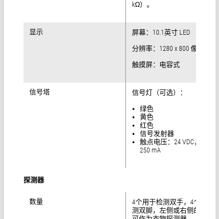
kΩ）。
显示
显示
屏幕：10.1英寸 LED
分辨率：1280 x 800 像素
触摸屏：电容式
信号塔
信号塔
信号灯（可选）：
绿色
黄色
红色
信号发射器
触点电压：24 VDC，最大
250 mA
探测器
数量
数量
4个用于检测双手，4个用于
测双脚，左侧或右侧的探测
可作为衣物探测器