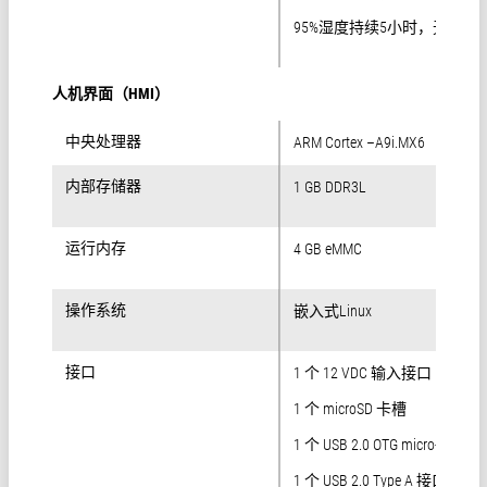
95%湿度持续5小时，无冷凝
人机界面（HMI）
中央处理器
中央处理器
ARM Cortex –A9i.MX6
内部存储器
内部存储器
1 GB DDR3L
运行内存
运行内存
4 GB eMMC
操作系统
操作系统
嵌入式Linux
接口
接口
1 个 12 VDC 输入接口
1 个 microSD 卡槽
1 个 USB 2.0 OTG micro-AB 接
1 个 USB 2.0 Type A 接口