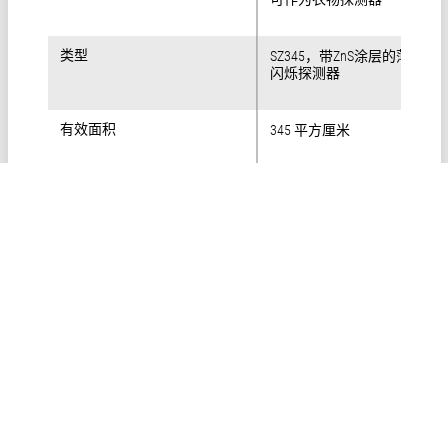
类型
类型
SZ345，带ZnS涂层的薄层塑
闪烁探测器
有效面积
有效面积
345 平方厘米
透明防护网
透明防护网
83%
课程内容如有变更，恕不另行通知。
下载