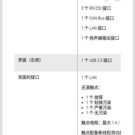
2 个 RS-232 接口
1 个 CAN-Bus 接口
1 个 LAN 接口
1 个 扬声器输出接口
界面（右侧）
界面（右侧）
1 个 USB 2.0 接口
背面的接口
背面的接口
1 个 LAN
无源触点：
1 个 故障
1 个 轻微污染
1 个 严重污染
1 个 无污染
触点电阻：最大 1 A / 30 VDC
触点配备断线检测功能（47