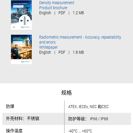
Density measurement
Product brochure
English
|
PDF
|
1.2 MB
Radiometric measurement - Accuracy, repeatability
and errors
Whitepaper
English
|
PDF
|
1.8 MB
规格
防爆
防爆
ATEX, IECEx, NEC 和CEC
外壳材料：不锈钢
外壳材料：不锈钢
防护等级： IP66 / IP68
操作温度
操作温度
-40°C ... +60°C