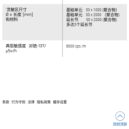
'灵敏区尺寸
'灵敏区尺寸
基础单元: 50 x 1000 (聚合物）
Ø x 长度 [mm]
Ø x 长度 [mm]
基础单元: 50 x 2000 （聚合物)
和材料
和材料
延长节: 50 x 2000 (聚合物)
多达3个延长节
典型敏感度 对铯-137/
典型敏感度 对铯-137/
8000 cps /m
µSv/h
µSv/h
条款
行为守则
法律
隐私政策
缓存设置
回到顶部