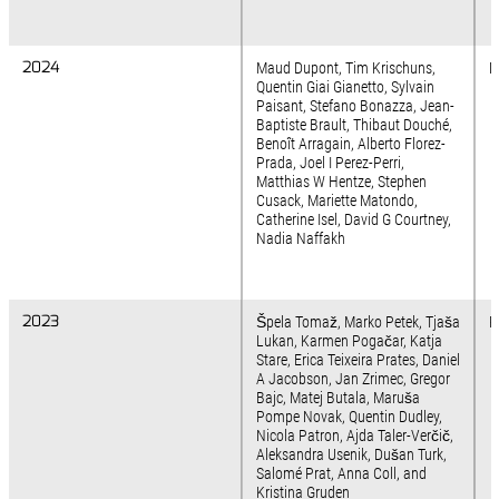
2024
2024
Maud Dupont, Tim Krischuns,
N
Quentin Giai Gianetto, Sylvain
Paisant, Stefano Bonazza, Jean-
Baptiste Brault, Thibaut Douché,
Benoît Arragain, Alberto Florez-
Prada, Joel I Perez-Perri,
Matthias W Hentze, Stephen
Cusack, Mariette Matondo,
Catherine Isel, David G Courtney,
Nadia Naffakh
2023
2023
Špela Tomaž, Marko Petek, Tjaša
P
Lukan, Karmen Pogačar, Katja
Stare, Erica Teixeira Prates, Daniel
A Jacobson, Jan Zrimec, Gregor
Bajc, Matej Butala, Maruša
Pompe Novak, Quentin Dudley,
Nicola Patron, Ajda Taler-Verčič,
Aleksandra Usenik, Dušan Turk,
Salomé Prat, Anna Coll, and
Kristina Gruden