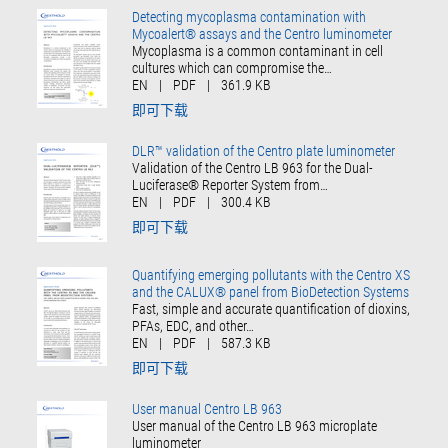
Detecting mycoplasma contamination with
Mycoalert® assays and the Centro luminometer
Mycoplasma is a common contaminant in cell
cultures which can compromise the…
EN
|
PDF
|
361.9 KB
即可下载
DLR™ validation of the Centro plate luminometer
Validation of the Centro LB 963 for the Dual-
Luciferase® Reporter System from…
EN
|
PDF
|
300.4 KB
即可下载
Quantifying emerging pollutants with the Centro XS
and the CALUX® panel from BioDetection Systems
Fast, simple and accurate quantification of dioxins,
PFAs, EDC, and other…
EN
|
PDF
|
587.3 KB
即可下载
User manual Centro LB 963
User manual of the Centro LB 963 microplate
luminometer