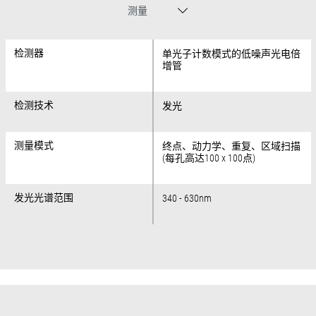
测量
检测器
检测器
单光子计数模式的低噪声光电倍
增管
检测技术
检测技术
发光
测量模式
测量模式
终点、动力学、重复、区域扫描
(每孔高达100 x 100点)
发光光谱范围
发光光谱范围
340 - 630nm