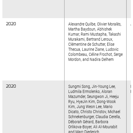
2020
2020
Alexandre Quilbe, Olivier Moralès,
J
Martha Baydoun, Abhishek
Kumar, Rami Mustapha, Takashi
Murakami, Bertrand Leroux,
Clémentine de Schutter, Elise
Thecua, Laurine Ziane, Ludovic
Colombeau, Céline Frochot, Serge
Mordon, and Nadira Delhem
2020
2020
Sungmi Song, Jin-Young Lee,
I
Ludmila Ermolenko, Aloran
M
Mazumder, Seungwon Ji, Heeju
Ryu, HyeJin Kim, Dong-Wook
Kim, Jung Weon Lee, Mario
Dicato, Christo Christov, Michael
Schnekenburger, Claudia Cerella,
Déborah Gérard, Barbora
Orlikova-Boyer, Ali Al-Mourabit
and Marc Diederich