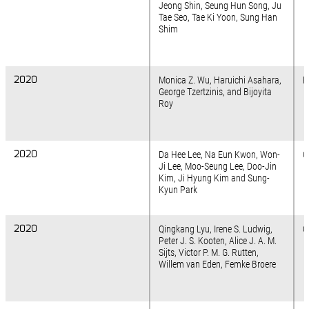
Jeong Shin, Seung Hun Song, Ju
Tae Seo, Tae Ki Yoon, Sung Han
Shim
2020
2020
Monica Z. Wu, Haruichi Asahara,
R
George Tzertzinis, and Bijoyita
Roy
2020
2020
Da Hee Lee, Na Eun Kwon, Won-
C
Ji Lee, Moo-Seung Lee, Doo-Jin
Kim, Ji Hyung Kim and Sung-
Kyun Park
2020
2020
Qingkang Lyu, Irene S. Ludwig,
C
Peter J. S. Kooten, Alice J. A. M.
Sijts, Victor P. M. G. Rutten,
Willem van Eden, Femke Broere