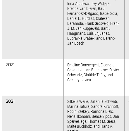
Irina Albulescu, Ivy Widjaja,
Brenda van Dieren, Raul
Fernandez-Delgado, Isabel Sola,
Daniel L. Hurdiss, Olalekan
Daramola, Frank Grosveld, Frank
J. M. van Kuppeveld, Bart L.
Haagmans, Luis Enjuanes,
Dubravka Drabek, and Berend-
Jan Bosch
2021
2021
Emeline Bonsergent, Eleonora
N
Grisard, Julian Buchrieser, Olivier
Schwartz, Clotilde Théry, and
Grégory Lavieu
2021
2021
Silke D. Werle, Julian D. Schwab,
C
Marina Tatura, Sandra Kirchhoff,
Robin Szekely, Ramona Diels,
Nensi Ikonomi, Bence Sipos, Jan
Sperveslage, Thomas M. Gress,
Malte Buchholz, and Hans A.