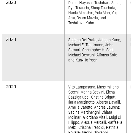
2020
2020
Daichi Hayashi, Toshiharu Shirai,
O
Ryu Terauchi, Shinji Tsuchida,
Naoki Mizoshiri, Yuki Mori, Yuji
Arai, Osam Mazda, and
Toshikazu Kubo
2020
2020
Stefano Del Prato, Jahoon Kang,
D
Michael E. Trautmann, John
M
Stewart, Christopher H. Sorli,
Michael Derwahl, Alfonso Soto
and Kun‐Ho Yoon
2020
2020
Vito Lampasona, Massimiliano
D
Secchi, Marina Scavini, Elena
Bazzigaluppi, Cristina Brigatti,
Ilaria Marzinotto, Alberto Davalli,
Amelia Caretto, Andrea Laurenzi,
Sabina Martinenghi, Chiara
Molinari, Giordano Vitali, Luigi Di
Filippo, Alessia Mercalli, Raffaella
Melzi, Cristina Tresoldi, Patrizia
Rovere-Querini, Giovanni