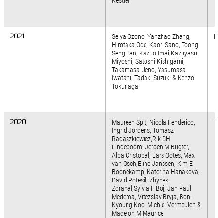
Kestler
2021
2021
Seiya Ozono, Yanzhao Zhang,
N
Hirotaka Ode, Kaori Sano, Toong
Seng Tan, Kazuo Imai,Kazuyasu
Miyoshi, Satoshi Kishigami,
Takamasa Ueno, Yasumasa
Iwatani, Tadaki Suzuki & Kenzo
Tokunaga
2020
2020
Maureen Spit, Nicola Fenderico,
T
Ingrid Jordens, Tomasz
Radaszkiewicz,Rik GH
Lindeboom, Jeroen M Bugter,
Alba Cristobal, Lars Ootes, Max
van Osch,Eline Janssen, Kim E
Boonekamp, Katerina Hanakova,
David Potesil, Zbynek
Zdrahal,Sylvia F Boj, Jan Paul
Medema, Vitezslav Bryja, Bon-
Kyoung Koo, Michiel Vermeulen &
Madelon M Maurice