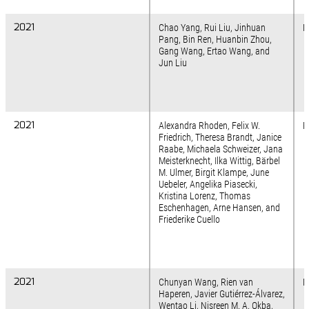
2021
2021
Chao Yang, Rui Liu, Jinhuan
N
Pang, Bin Ren, Huanbin Zhou,
Gang Wang, Ertao Wang, and
Jun Liu
2021
2021
Alexandra Rhoden, Felix W.
R
Friedrich, Theresa Brandt, Janice
Raabe, Michaela Schweizer, Jana
Meisterknecht, Ilka Wittig, Bärbel
M. Ulmer, Birgit Klampe, June
Uebeler, Angelika Piasecki,
Kristina Lorenz, Thomas
Eschenhagen, Arne Hansen, and
Friederike Cuello
2021
2021
Chunyan Wang, Rien van
N
Haperen, Javier Gutiérrez-Álvarez,
Wentao Li, Nisreen M. A. Okba,