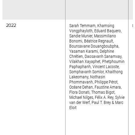
2022
2022
Sarah Temmam, Khamsing
N
Vongphayloth, Eduard Baquero,
Sandie Munier, Massimiliano
Bonomi, Béatrice Regnault,
Bounsavane Douangboubpha,
Yasaman Karami, Delphine
Chrétien, Daosavanh Sanamxay,
Vilakhan Xayaphet, Phetphoumin
Paphaphanh, Vincent Lacoste,
Somphavanh Somlor, Khaithong
Lakeomany, Nothasin
Phommavanh, Philippe Pérot,
Océane Dehan, Faustine Amara,
Flora Donati, Thomas Bigot,
Michael Nilges, Félix A. Rey, Sylvie
van der Werf, Paul T. Brey & Marc
Eloit