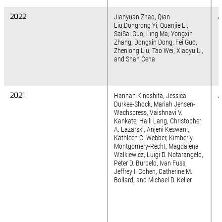
2022
2022
Jianyuan Zhao, Qian
A
Liu,Dongrong Yi, Quanjie Li,
SaiSai Guo, Ling Ma, Yongxin
Zhang, Dongxin Dong, Fei Guo,
Zhenlong Liu, Tao Wei, Xiaoyu Li,
and Shan Cena
2021
2021
Hannah Kinoshita, Jessica
J
Durkee-Shock, Mariah Jensen-
Wachspress, Vaishnavi V.
Kankate, Haili Lang, Christopher
A. Lazarski, Anjeni Keswani,
Kathleen C. Webber, Kimberly
Montgomery-Recht, Magdalena
Walkiewicz, Luigi D. Notarangelo,
Peter D. Burbelo, Ivan Fuss,
Jeffrey I. Cohen, Catherine M.
Bollard, and Michael D. Keller