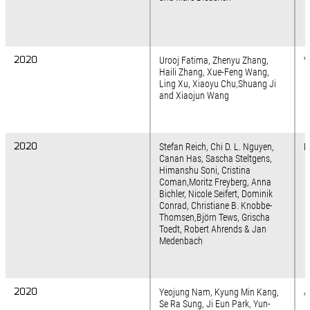
2020
2020
Urooj Fatima, Zhenyu Zhang,
V
Haili Zhang, Xue-Feng Wang,
Ling Xu, Xiaoyu Chu,Shuang Ji
and Xiaojun Wang
2020
2020
Stefan Reich, Chi D. L. Nguyen,
N
Canan Has, Sascha Steltgens,
Himanshu Soni, Cristina
Coman,Moritz Freyberg, Anna
Bichler, Nicole Seifert, Dominik
Conrad, Christiane B. Knobbe-
Thomsen,Björn Tews, Grischa
Toedt, Robert Ahrends & Jan
Medenbach
2020
2020
Yeojung Nam, Kyung Min Kang,
A
Se Ra Sung, Ji Eun Park, Yun-