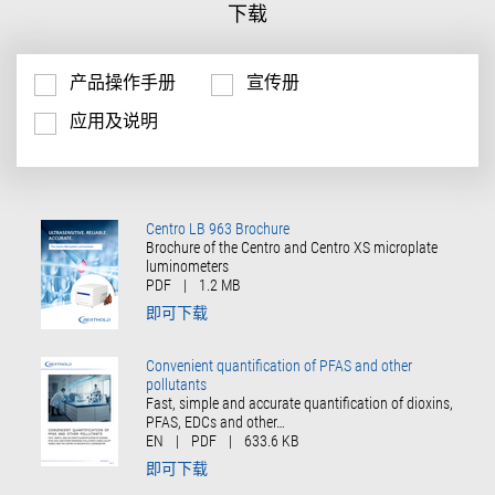
下载
产品操作手册
宣传册
应用及说明
Centro LB 963 Brochure
Brochure of the Centro and Centro XS microplate
luminometers
PDF
|
1.2 MB
即可下载
Convenient quantification of PFAS and other
pollutants
Fast, simple and accurate quantification of dioxins,
PFAS, EDCs and other…
EN
|
PDF
|
633.6 KB
即可下载