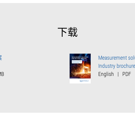
下载
案
Measurement solut
Industry brochur
MB
English
|
PDF