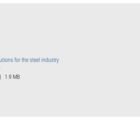
ions for the steel industry
e
|
1.9 MB