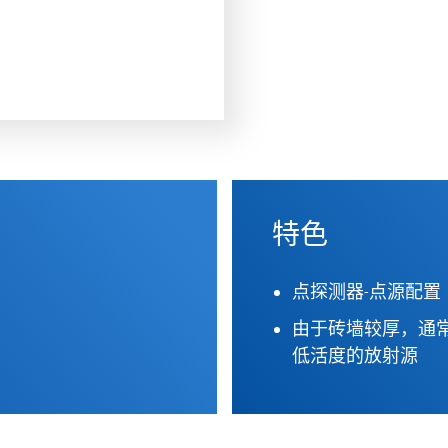
特色
点探测器-点源配置
由于砖墙较厚，通
低活度的放射源