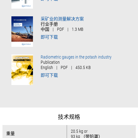
采矿业的测量解决方案
行业手册
中国
|
PDF
|
1.3 MB
即可下载
Radiometric gauges in the potash industry
Publication
English
|
PDF
|
450.5 KB
即可下载
技术规格
20.5 kg or
重量
重量
93 kg （带铅罩）