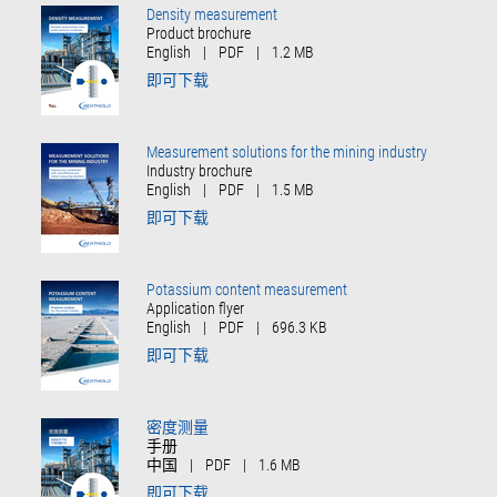
Density measurement
Product brochure
English
|
PDF
|
1.2 MB
即可下载
Measurement solutions for the mining industry
Industry brochure
English
|
PDF
|
1.5 MB
即可下载
Potassium content measurement
Application flyer
English
|
PDF
|
696.3 KB
即可下载
密度测量
手册
中国
|
PDF
|
1.6 MB
即可下载