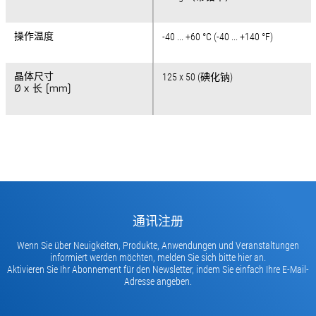
操作温度
操作温度
-40 ... +60 °C (-40 ... +140 °F)
晶体尺寸
晶体尺寸
125 x 50 (碘化钠)
Ø x 长 [mm]
Ø x 长 [mm]
通讯注册
Wenn Sie über Neuigkeiten, Produkte, Anwendungen und Veranstaltungen
informiert werden möchten, melden Sie sich bitte hier an.
Aktivieren Sie Ihr Abonnement für den Newsletter, indem Sie einfach Ihre E-Mail-
Adresse angeben.