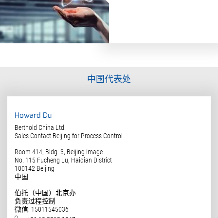
中国代表处
Howard Du
Berthold China Ltd.
Sales Contact Beijing for Process Control
Room 414, Bldg. 3, Beijing Image
No. 115 Fucheng Lu, Haidian District
100142
Beijing
中国
伯托（中国）北京办
负责过程控制
微信: 15011545036