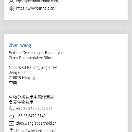
电子邮件
cgy[at]berthold-china.com
网址
https://www.berthold.cn/
Zhen Wang
Berthold Technologies Bioanalytic
China Representative Office
No. 6 West Bailongjiang Street
Jianye District
210019
Nanjing
中国
生物分析技术中国代表处
负责生物技术
电话
+86 25 8472 9068 831
传真
+86 25 8472 5149
电子邮件
zhen.wang[at]berthold.cn
网址
https://www.berthold.cn/