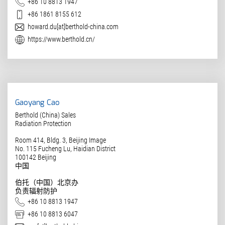
电话
+86 10 8813 1947
手机
+86 1861 8155 612
电子邮件
howard.du[at]berthold-china.com
网址
https://www.berthold.cn/
Gaoyang Cao
Berthold (China) Sales
Radiation Protection
Room 414, Bldg. 3, Beijing Image
No. 115 Fucheng Lu, Haidian District
100142
Beijing
中国
伯托（中国）北京办
负责辐射防护
电话
+86 10 8813 1947
传真
+86 10 8813 6047