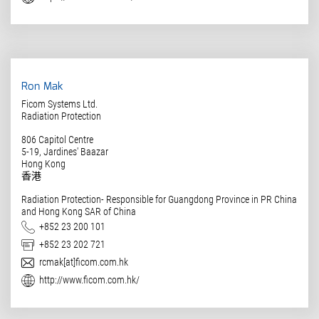
Ron Mak
Ficom Systems Ltd.
Radiation Protection
806 Capitol Centre
5-19, Jardines' Baazar
Hong Kong
香港
Radiation Protection- Responsible for Guangdong Province in PR China
and Hong Kong SAR of China
电话
+852 23 200 101
传真
+852 23 202 721
电子邮件
rcmak[at]ficom.com.hk
网址
http://www.ficom.com.hk/