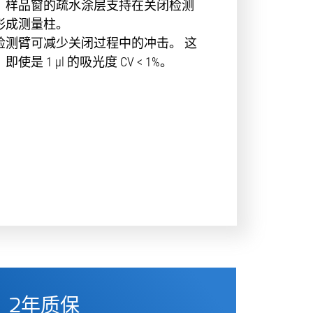
：
样品窗的疏水涂层支持在关闭检测
形成测量柱。
检测臂可减少关闭过程中的冲击。 这
是 1 µl 的吸光度 CV < 1%。
2年质保