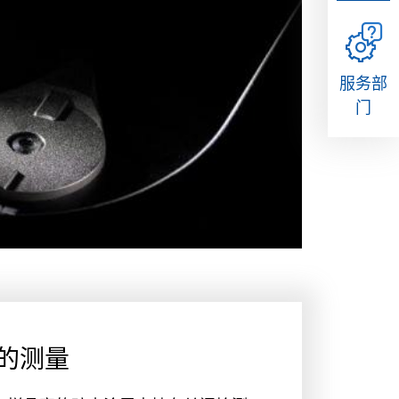
服务部
门
的测量