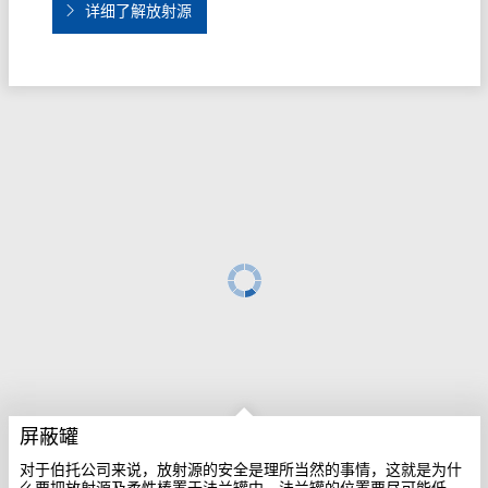
详细了解放射源
屏蔽罐
对于伯托公司来说，放射源的安全是理所当然的事情，这就是为什
么要把放射源及柔性棒置于法兰罐中，法兰罐的位置要尽可能低，
但这不会降低屏蔽效果。 这种屏蔽罐不仅在运输过程中屏蔽效果最
佳，而且在维护期间可以把源从套管中取出并安全存放在法兰罐
中。从辐射防护的角度来看，放射源可以安全地出入设备。
欲知屏蔽罐详情， 请点击如下链接。
屏蔽罐链接