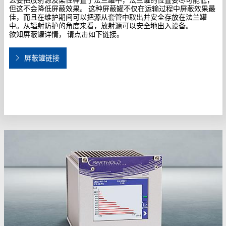
LB 478变送器（二次表）
对于多相测量， 如果除了密度值之外，还需要知道各层的料位， 则
可连接LB 478变送器，并且错位安装是首选。 LB 478可使用数学算
法确定各相层的确切位置，并将各个液位值作为4..20 mA HART信号
转发给客户控制系统。 因此，这种配置确保了冗余信号传输（探测
器给出密度值， 变送器给出液位值），把变送器集成在控制柜中，