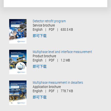
English
|
PDF
|
1.2 MB
即可下载
Multiphase measurement in desalters
Application brochure
English
|
PDF
|
778.7 KB
即可下载
多相液位 & 界面测量
手册
中国
|
PDF
|
5.6 MB
即可下载
Multiphase level measurement
Whitepaper
English
|
PDF
|
3.3 MB
即可下载