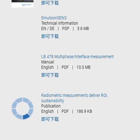
即可下载
Radiometric measurements deliver ROI,
sustainability
Publication
English
|
PDF
|
186.9 KB
即可下载
1
2
»
»
工业和应用