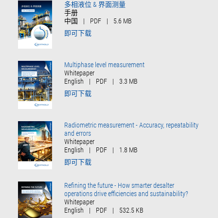
Radiometric measurement - Accuracy, repeatability
and errors
Whitepaper
English
|
PDF
|
1.8 MB
即可下载
Refining the future - How smarter desalter
operations drive efficiencies and sustainability?
Whitepaper
English
|
PDF
|
532.5 KB
即可下载
EmulsionSENS
Technical information
EN / DE
|
PDF
|
3.6 MB
即可下载
LB 478 Multiphase/Interface measurement
Manual
English
|
PDF
|
10.5 MB