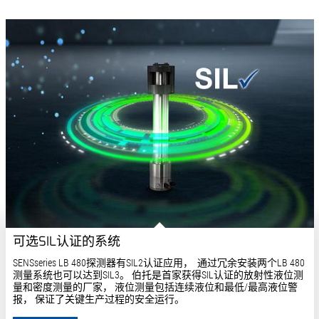
可选SIL认证的系统
SENSseries LB 480探测器有SIL2认证应用， 通过冗余安装两个LB 480
测量系统也可以达到SIL3。 伯托是首家获得SIL认证的放射性液位测
量和密度测量的厂家， 液位测量包括连续液位和最低/最高液位警
报， 保证了关键生产过程的安全运行。