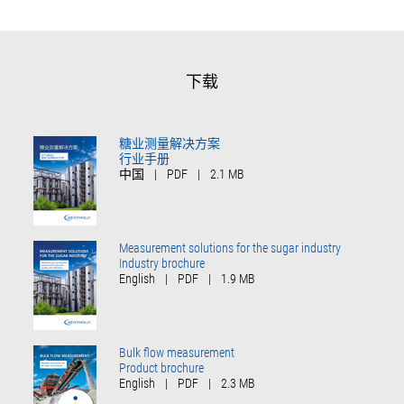
下载
糖业测量解决方案
行业手册
中国
|
PDF
|
2.1 MB
Measurement solutions for the sugar industry
Industry brochure
English
|
PDF
|
1.9 MB
Bulk flow measurement
Product brochure
English
|
PDF
|
2.3 MB