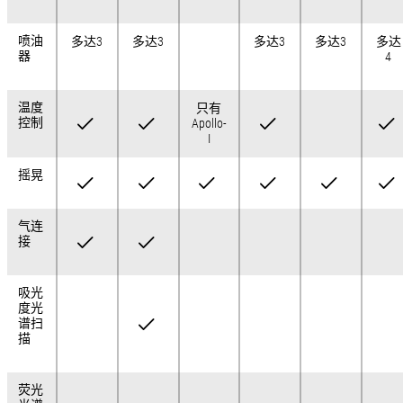
喷油
多达3
多达3
多达3
多达3
多达
器
4
温度
只有
控制
Apollo-
I
摇晃
气连
接
吸光
度光
谱扫
描
荧光