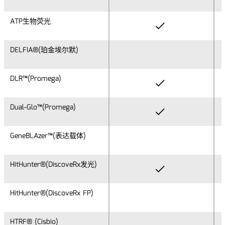
ATP生物荧光
ATP生物荧光
DELFIA®(珀金埃尔默)
DELFIA®(珀金埃尔默)
DLR™(Promega)
DLR™(Promega)
Dual-Glo™(Promega)
Dual-Glo™(Promega)
GeneBLAzer™(表达载体)
GeneBLAzer™(表达载体)
HitHunter®(DiscoveRx发光)
HitHunter®(DiscoveRx发光)
HitHunter®(DiscoveRx FP)
HitHunter®(DiscoveRx FP)
HTRF® (Cisbio)
HTRF® (Cisbio)