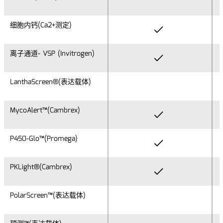
细胞内钙(Ca2+测定)
细胞内钙(Ca2+测定)
离子通道- VSP (Invitrogen)
离子通道- VSP (Invitrogen)
LanthaScreen®(表达载体)
LanthaScreen®(表达载体)
MycoAlert™(Cambrex)
MycoAlert™(Cambrex)
P450-Glo™(Promega)
P450-Glo™(Promega)
PKLight®(Cambrex)
PKLight®(Cambrex)
PolarScreen™(表达载体)
PolarScreen™(表达载体)