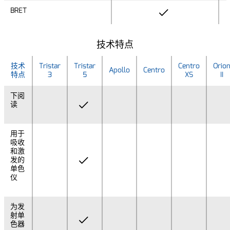
BRET
BRET
技术特点
技术
Tristar
Tristar
Centro
Orio
Apollo
Centro
特点
3
5
XS
II
下阅
读
用于
吸收
和激
发的
单色
仪
为发
射单
色器