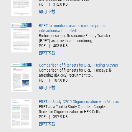
PDF
|
312.0 KB
即可下载
BRET to monitor dynamic receptor-protein
interactionswith the Mithras
Bioluminescence Resonance Energy Transfer
(BRET) as a means of monitoring…
PDF
|
403.5 KB
即可下载
Comparison of filter sets for BRET1 using Mithras
Comparison of filter sets for BRET1 assays: ß-
arrestin2 (ßARR2) recruitment to…
PDF
|
187.6 KB
即可下载
FRET to Study GPCR Oligomerization with Mithras
FRET as a Tool to Study G-protein Coupled
Receptor Oligomerization in HEK Cells.
PDF
|
397.9 KB
即可下载