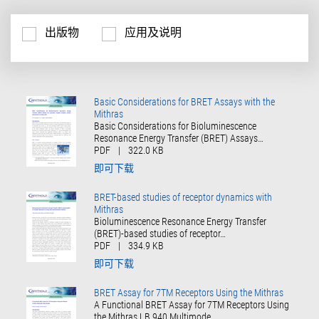
出版物
应用及说明
Basic Considerations for BRET Assays with the
Mithras
Basic Considerations for Bioluminescence
Resonance Energy Transfer (BRET) Assays…
PDF
|
322.0 KB
即可下载
BRET-based studies of receptor dynamics with
Mithras
Bioluminescence Resonance Energy Transfer
(BRET)-based studies of receptor…
PDF
|
334.9 KB
即可下载
BRET Assay for 7TM Receptors Using the Mithras
A Functional BRET Assay for 7TM Receptors Using
the Mithras LB 940 Multimode…