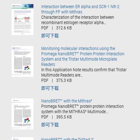
Interaction between ER alpha and SCR-1 NR-2
through FP with Mithras
Characterization of the interaction between
recombinant estrogen receptor alpha…
PDF
|
312.6 KB
即可下载
Monitoring molecular interactions using the
Promega NanoBRET™ Protein:Protein Interaction
System and the Tristar Multimode Microplate
Readers
In this Application Note results confirm that Tristar
Multimode Readers are…
PDF
|
375.3 KB
即可下载
NanoBRET™ with the Mithras²
Promega NanoBRET™ protein:protein interaction
system with the MITHRAS² Multimode…
PDF
|
395.5 KB
即可下载
NanoBRET™ with the TriStar² S