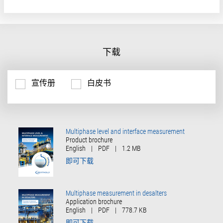
下载
宣传册
白皮书
Multiphase level and interface measurement
Product brochure
English
|
PDF
|
1.2 MB
即可下载
Multiphase measurement in desalters
Application brochure
English
|
PDF
|
778.7 KB
即可下载