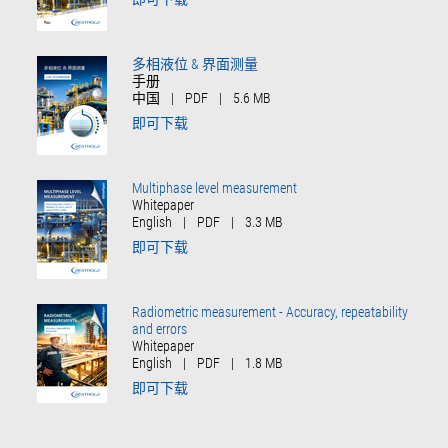
多相液位 & 界面测量
手册
中国
|
PDF
|
5.6 MB
即可下载
Multiphase level measurement
Whitepaper
English
|
PDF
|
3.3 MB
即可下载
Radiometric measurement - Accuracy, repeatability
and errors
Whitepaper
English
|
PDF
|
1.8 MB
即可下载