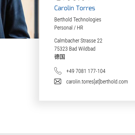
Carolin Torres
Berthold Technologies
Personal / HR
Calmbacher Strasse 22
75323
Bad Wildbad
德国
电话
+49 7081 177-104
电子邮件
carolin.torres[at]berthold.com