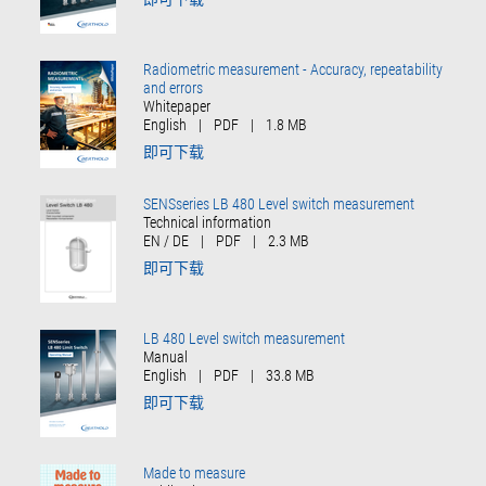
Radiometric measurement - Accuracy, repeatability
and errors
Whitepaper
English
|
PDF
|
1.8 MB
即可下载
SENSseries LB 480 Level switch measurement
Technical information
EN / DE
|
PDF
|
2.3 MB
即可下载
LB 480 Level switch measurement
Manual
English
|
PDF
|
33.8 MB
即可下载
Made to measure