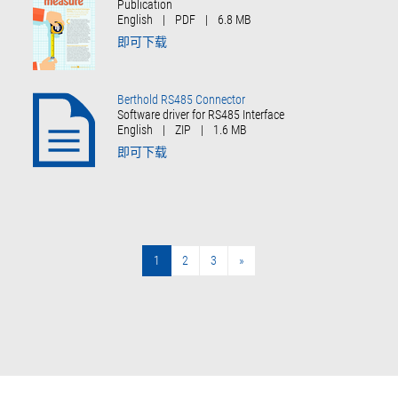
Publication
English
|
PDF
|
6.8 MB
即可下载
Berthold RS485 Connector
Software driver for RS485 Interface
English
|
ZIP
|
1.6 MB
即可下载
1
2
3
»
»