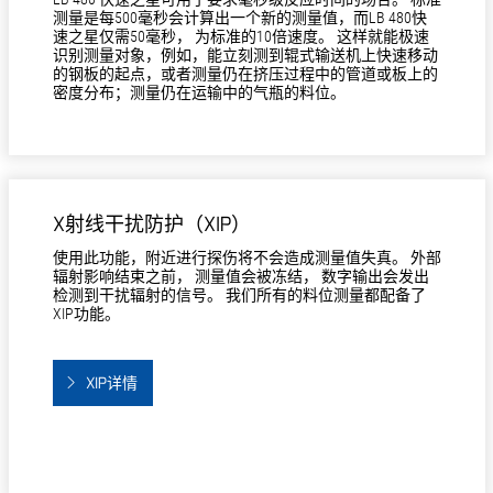
测量是每500毫秒会计算出一个新的测量值，而LB 480快
速之星仅需50毫秒， 为标准的10倍速度。 这样就能极速
识别测量对象，例如，能立刻测到辊式输送机上快速移动
的钢板的起点，或者测量仍在挤压过程中的管道或板上的
密度分布；测量仍在运输中的气瓶的料位。
X射线干扰防护（XIP）
使用此功能，附近进行探伤将不会造成测量值失真。 外部
辐射影响结束之前， 测量值会被冻结， 数字输出会发出
检测到干扰辐射的信号。 我们所有的料位测量都配备了
XIP功能。
XIP详情